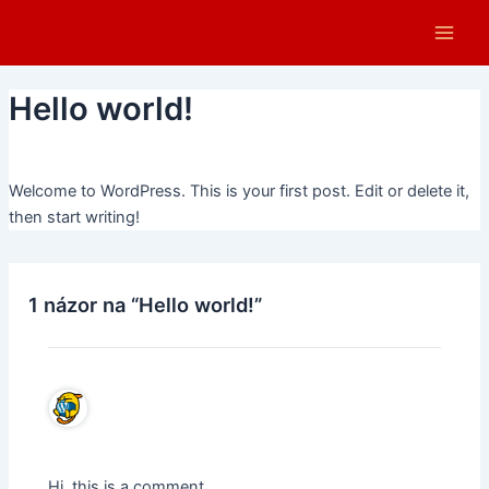
Preskočiť
Main
na
Men
obsah
Hello world!
Od
admin
/
24. novembra 2024
Welcome to WordPress. This is your first post. Edit or delete it,
then start writing!
1 názor na “Hello world!”
A WordPress Commenter
24. novembra 2024 o 21:32
Hi, this is a comment.