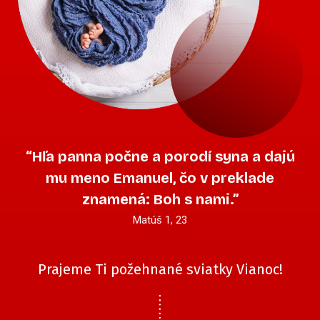
“Hľa panna počne a porodí syna a dajú
mu meno Emanuel, čo v preklade
znamená: Boh s nami.”
Matúš 1, 23
Prajeme Ti požehnané sviatky Vianoc!