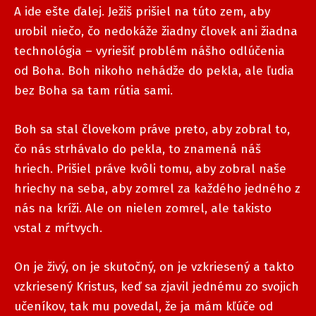
A ide ešte ďalej. Ježiš prišiel na túto zem, aby
urobil niečo, čo nedokáže žiadny človek ani žiadna
technológia – vyriešiť problém nášho odlúčenia
od Boha. Boh nikoho nehádže do pekla, ale ľudia
bez Boha sa tam rútia sami.
Boh sa stal človekom práve preto, aby zobral to,
čo nás strhávalo do pekla, to znamená náš
hriech. Prišiel práve kvôli tomu, aby zobral naše
hriechy na seba, aby zomrel za každého jedného z
nás na kríži. Ale on nielen zomrel, ale takisto
vstal z mŕtvych.
On je živý, on je skutočný, on je vzkriesený a takto
vzkriesený Kristus, keď sa zjavil jednému zo svojich
učeníkov, tak mu povedal, že ja mám kľúče od