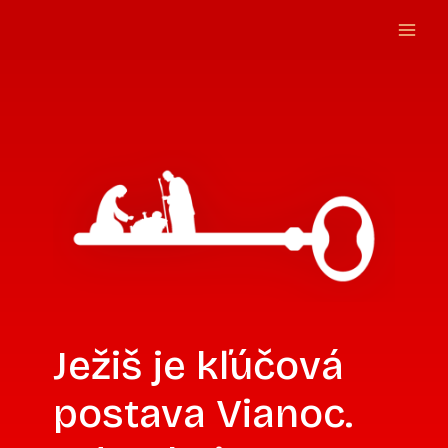
Preskočiť
Main
na
Men
obsah
Ježiš je kľúčová
postava Vianoc.