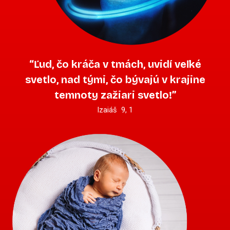
“Ľud, čo kráča v tmách, uvidí veľké
svetlo, nad tými, čo bývajú v krajine
temnoty zažiari svetlo!”
Izaiáš 9, 1